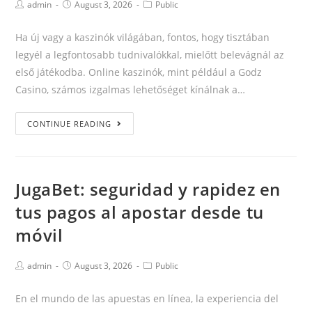
admin
August 3, 2026
Public
Ha új vagy a kaszinók világában, fontos, hogy tisztában
legyél a legfontosabb tudnivalókkal, mielőtt belevágnál az
első játékodba. Online kaszinók, mint például a Godz
Casino, számos izgalmas lehetőséget kínálnak a…
CONTINUE READING
JugaBet: seguridad y rapidez en
tus pagos al apostar desde tu
móvil
admin
August 3, 2026
Public
En el mundo de las apuestas en línea, la experiencia del