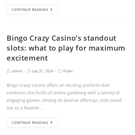
CONTINUE READING
Bingo Crazy Casino’s standout
slots: what to play for maximum
excitement
admin
July 31, 2026
Public
Bingo Crazy Casino offers an exciting platform that
combines the thrills of online gambling with a variety of
engaging games. Among its diverse offerings, slots stand
out as a favorite…
CONTINUE READING