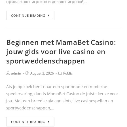
привлекают игроков и делают игровой…
CONTINUE READING
Beginnen met MamaBet Casino:
jouw gids voor live casino en
sportweddenschappen
admin
August 3, 2026
Public
Als je op zoek bent naar een spannende en moderne
speelervaring, dan is MamaBet Casino de juiste keuze voor
jou. Met een breed scala aan slots, live casinospellen en
sportweddenschappen,…
CONTINUE READING