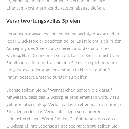
Ergebnis beeinflussen können. So erhöhen Sie Ihre
Chancen, gewinnbringende Wetten abzuschließen.
Verantwortungsvolles Spielen
Verantwortungsvolles Spielen ist ein wichtiger Aspekt, den
jeder Glücksspieler beachten sollte. Es ist leicht, sich in der
Aufregung des Spiels zu verlieren, und deshalb ist es
wichtig, klare Grenzen zu setzen. Lassen Sie sich nicht von
Emotionen leiten und vermeiden Sie es, zu spielen, wenn
Sie gestresst oder abgelenkt sind. Ein klarer Kopf hilft
Ihnen, bessere Entscheidungen zu treffen.
Ebenso sollten Sie auf Warnzeichen achten, die darauf
hinweisen, dass das Glücksspiel problematisch wird. Dazu
gehören übermäßige Verluste, das Streben nach verlorenen
Einsätzen oder das Vernachlässigen von anderen
Lebensbereichen. Wenn Sie das Gefühl haben, dass das
Glücksspiel Ihre Lebensqualität beeinträchtigt, sollten Sie