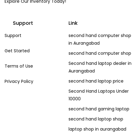
Explore Our Inventory Today!
Support
Link
Support
second hand computer shop
in Aurangabad
Get Started
second hand computer shop
Second hand laptop dealer in
Terms of Use
Aurangabad
second hand laptop price
Privacy Policy
Second Hand Laptops Under
10000
second hand gaming laptop
second hand laptop shop
laptop shop in aurangabad