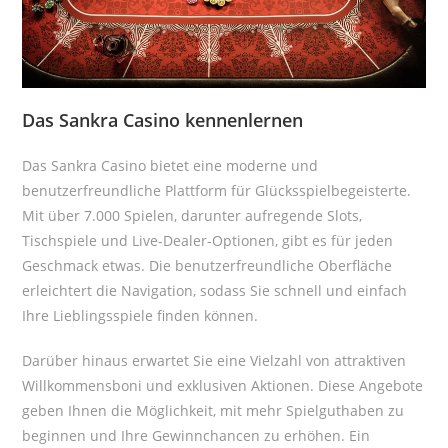
Das Sankra Casino kennenlernen
Das Sankra Casino bietet eine moderne und
benutzerfreundliche Plattform für Glücksspielbegeisterte.
Mit über 7.000 Spielen, darunter aufregende Slots,
Tischspiele und Live-Dealer-Optionen, gibt es für jeden
Geschmack etwas. Die benutzerfreundliche Oberfläche
erleichtert die Navigation, sodass Sie schnell und einfach
Ihre Lieblingsspiele finden können.
Darüber hinaus erwartet Sie eine Vielzahl von attraktiven
Willkommensboni und exklusiven Aktionen. Diese Angebote
geben Ihnen die Möglichkeit, mit mehr Spielguthaben zu
beginnen und Ihre Gewinnchancen zu erhöhen. Ein