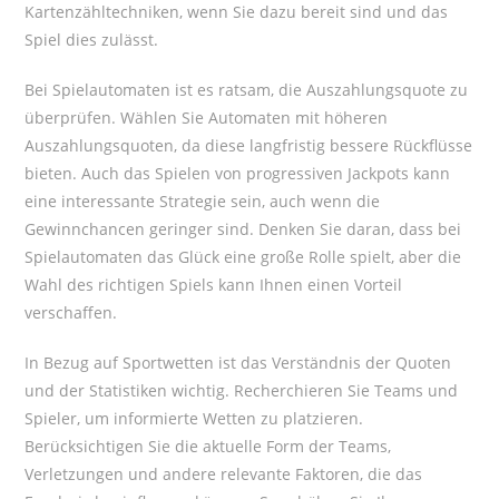
Kartenzähltechniken, wenn Sie dazu bereit sind und das
Spiel dies zulässt.
Bei Spielautomaten ist es ratsam, die Auszahlungsquote zu
überprüfen. Wählen Sie Automaten mit höheren
Auszahlungsquoten, da diese langfristig bessere Rückflüsse
bieten. Auch das Spielen von progressiven Jackpots kann
eine interessante Strategie sein, auch wenn die
Gewinnchancen geringer sind. Denken Sie daran, dass bei
Spielautomaten das Glück eine große Rolle spielt, aber die
Wahl des richtigen Spiels kann Ihnen einen Vorteil
verschaffen.
In Bezug auf Sportwetten ist das Verständnis der Quoten
und der Statistiken wichtig. Recherchieren Sie Teams und
Spieler, um informierte Wetten zu platzieren.
Berücksichtigen Sie die aktuelle Form der Teams,
Verletzungen und andere relevante Faktoren, die das