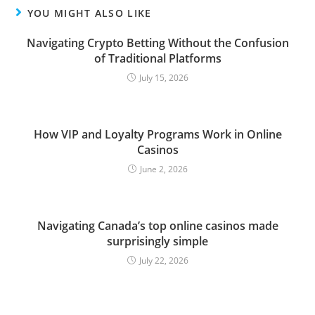
YOU MIGHT ALSO LIKE
Navigating Crypto Betting Without the Confusion
of Traditional Platforms
July 15, 2026
How VIP and Loyalty Programs Work in Online
Casinos
June 2, 2026
Navigating Canada’s top online casinos made
surprisingly simple
July 22, 2026