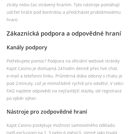
ztráty nebo čas strávený hraním. Tyto nástroje pomáhají
udržet hráče pod kontrolou a předcházet problémovému
hraní.
Zákaznická podpora a odpovědné hraní
Kanály podpory
Potřebujete pomoc? Podpora na oficiální webové stránky
Kajot Casino je dostupná 24 hodin denně přes live chat,
e‑mail a telefonní linku. Průměrná doba odezvy v chatu je
pod 2 minuty, což je mimořádně rychlé pro odvětví. V sekci
FAQ najdete odpovědi na nejčastější otázky, od registrace
po výběr výher.
Nástroje pro zodpovědné hraní
Kajot Casino poskytuje možnost samovolného odkladu
(self‑exclusion) na 1, 3 nebo 6 měsíců, stejně jako trvalý