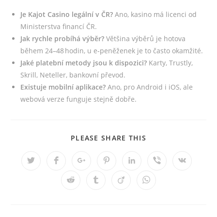
Je Kajot Casino legální v ČR?
Ano, kasino má licenci od
Ministerstva financí ČR.
Jak rychle probíhá výběr?
Většina výběrů je hotova
během 24–48 hodin, u e‑peněženek je to často okamžité.
Jaké platební metody jsou k dispozici?
Karty, Trustly,
Skrill, Neteller, bankovní převod.
Existuje mobilní aplikace?
Ano, pro Android i iOS, ale
webová verze funguje stejně dobře.
PLEASE SHARE THIS