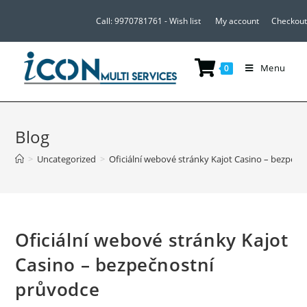
Call: 9970781761 -
Wish list
My account
Checkout
Menu
0
Blog
>
Uncategorized
>
Oficiální webové stránky Kajot Casino – bezpeč
Oficiální webové stránky Kajot
Casino – bezpečnostní
průvodce