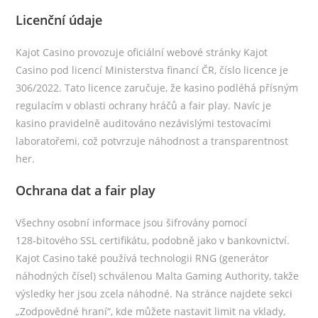
Licenční údaje
Kajot Casino provozuje oficiální webové stránky Kajot
Casino pod licencí Ministerstva financí ČR, číslo licence je
306/2022. Tato licence zaručuje, že kasino podléhá přísným
regulacím v oblasti ochrany hráčů a fair play. Navíc je
kasino pravidelně auditováno nezávislými testovacími
laboratořemi, což potvrzuje náhodnost a transparentnost
her.
Ochrana dat a fair play
Všechny osobní informace jsou šifrovány pomocí
128‑bitového SSL certifikátu, podobně jako v bankovnictví.
Kajot Casino také používá technologii RNG (generátor
náhodných čísel) schválenou Malta Gaming Authority, takže
výsledky her jsou zcela náhodné. Na stránce najdete sekci
„Zodpovědné hraní“, kde můžete nastavit limit na vklady,