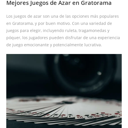
Mejores Juegos de Azar en Gratorama
Los juegos de azar son una de las opciones más populares
en Gratorama, y por buen motivo. Con una variedad de
juegos para elegir, incluyendo ruleta, tragamonedas y
póquer, los jugadores pueden disfrutar de una experiencia
de juego emocionante y potencialmente lucrativa.