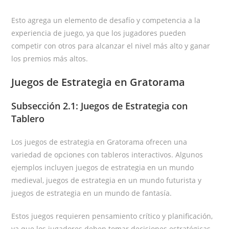
Esto agrega un elemento de desafío y competencia a la
experiencia de juego, ya que los jugadores pueden
competir con otros para alcanzar el nivel más alto y ganar
los premios más altos.
Juegos de Estrategia en Gratorama
Subsección 2.1: Juegos de Estrategia con
Tablero
Los juegos de estrategia en Gratorama ofrecen una
variedad de opciones con tableros interactivos. Algunos
ejemplos incluyen juegos de estrategia en un mundo
medieval, juegos de estrategia en un mundo futurista y
juegos de estrategia en un mundo de fantasía.
Estos juegos requieren pensamiento crítico y planificación,
ya que los jugadores deben tomar decisiones estratégicas