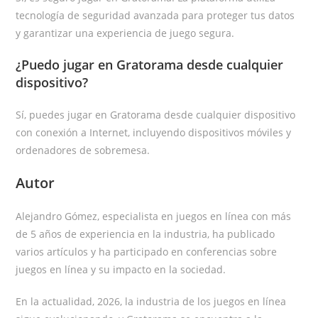
tecnología de seguridad avanzada para proteger tus datos
y garantizar una experiencia de juego segura.
¿Puedo jugar en Gratorama desde cualquier
dispositivo?
Sí, puedes jugar en Gratorama desde cualquier dispositivo
con conexión a Internet, incluyendo dispositivos móviles y
ordenadores de sobremesa.
Autor
Alejandro Gómez, especialista en juegos en línea con más
de 5 años de experiencia en la industria, ha publicado
varios artículos y ha participado en conferencias sobre
juegos en línea y su impacto en la sociedad.
En la actualidad, 2026, la industria de los juegos en línea