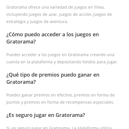
Gratorama ofrece una variedad de juegos en línea,
incluyendo juegos de azar, juegos de acción, juegos de
estrategia y juegos de aventura.
¿Cómo puedo acceder a los juegos en
Gratorama?
Puedes acceder a los juegos en Gratorama creando una
cuenta en la plataforma y depositando fondos para jugar.
¿Qué tipo de premios puedo ganar en
Gratorama?
Puedes ganar premios en efectivo, premios en forma de
puntos y premios en forma de recompensas especiales.
¿Es seguro jugar en Gratorama?
Sí, es seguro jugar en Gratorama. La plataforma utiliza