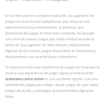
En un mercado en constante evolución, los jugadores de
juegos en línea buscan plataformas que ofrezcan una
experiencia única y emocionante. Gratorama, una
plataforma de juegos en línea bien conocida, ha lanzado
una serie de nuevos juegos que están revolucionando la
forma en que jugamos. En este artículo, exploraremos
algunos de los nuevos juegos disponibles en Gratorama y
destacaremos sus características y beneficios.
Si estás buscando una plataforma de juegos en línea que te
ofrezca una experiencia de juego segura y emocionante,
Gratorama casino online
es una excelente opción. Con una
variedad de juegos para elegir, desde juegos de azar hasta
juegos de acción y estrategia, Gratorama tiene algo para
todos.