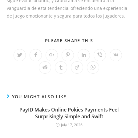
sigue evolucionando, y Gratorama se encuentra a la
vanguardia de esta tendencia, ofreciendo una experiencia
de juego emocionante y segura para todos los jugadores.
PLEASE SHARE THIS
YOU MIGHT ALSO LIKE
PayID Makes Online Pokies Payments Feel
Surprisingly Simple and Swift
July 17, 2026