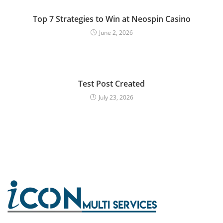
Top 7 Strategies to Win at Neospin Casino
June 2, 2026
Test Post Created
July 23, 2026