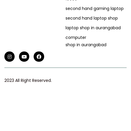
second hand gaming laptop
second hand laptop shop
laptop shop in aurangabad
computer
shop in aurangabad
2023 All Right Reserved.